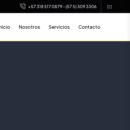
+57 318 517 0879 - (57 5) 309 3306
nicio
Nosotros
Servicios
Contacto