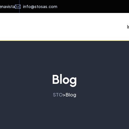
enavista
info@stosas.com
I
Blog
STO
Blog
>